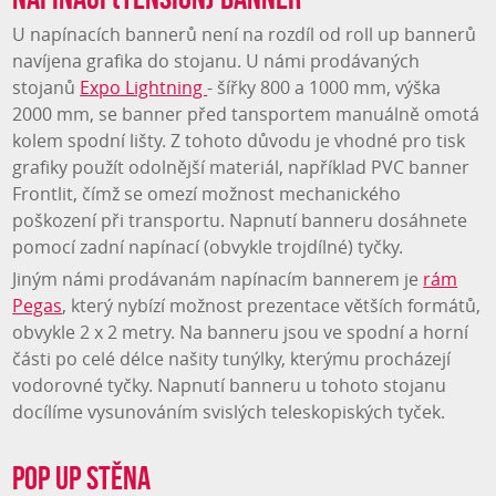
U napínacích bannerů není na rozdíl od roll up bannerů
navíjena grafika do stojanu. U námi prodávaných
stojanů
Expo Lightning
- šířky 800 a 1000 mm, výška
2000 mm, se banner před tansportem manuálně omotá
kolem spodní lišty. Z tohoto důvodu je vhodné pro tisk
grafiky použít odolnější materiál, například PVC banner
Frontlit, čímž se omezí možnost mechanického
poškození při transportu. Napnutí banneru dosáhnete
pomocí zadní napínací (obvykle trojdílné) tyčky.
Jiným námi prodávanám napínacím bannerem je
rám
Pegas
, který nybízí možnost prezentace větších formátů,
obvykle 2 x 2 metry. Na banneru jsou ve spodní a horní
části po celé délce našity tunýlky, kterýmu procházejí
vodorovné tyčky. Napnutí banneru u tohoto stojanu
docílíme vysunováním svislých teleskopiských tyček.
Pop up stěna