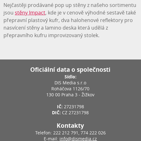
Nejčastěji prodávané pop up stěny z našeho sortimentu
jsou
stěny Impact
, kde je v cenově výhodné sestavě také
přepravní plastový kufr, dva halohenové reflektory pro
nasvícení stěny a lamino deska která udělá z
přepravního kufru improvizovaný stolek.
Oficiální data o společnosti
Sídlo:
DIS Media s.r.o
Roháčova 1126/70
130 00 Praha 3 - Žižkov
IČ:
27231798
DIČ:
CZ 27231798
Kontakty
Telefon: 222 212 791, 774 222 026
E-mail:
info@dismedia.cz