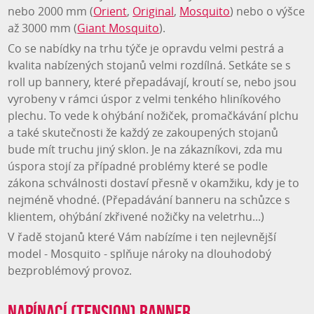
nebo 2000 mm (
Orient
,
Original
,
Mosquito
) nebo o výšce
až 3000 mm (
Giant Mosquito
).
Co se nabídky na trhu týče je opravdu velmi pestrá a
kvalita nabízených stojanů velmi rozdílná. Setkáte se s
roll up bannery, které přepadávají, kroutí se, nebo jsou
vyrobeny v rámci úspor z velmi tenkého hliníkového
plechu. To vede k ohýbání nožiček, promačkávání plchu
a také skutečnosti že každý ze zakoupených stojanů
bude mít truchu jiný sklon. Je na zákazníkovi, zda mu
úspora stojí za případné problémy které se podle
zákona schválnosti dostaví přesně v okamžiku, kdy je to
nejméně vhodné. (Přepadávání banneru na schůzce s
klientem, ohýbání zkřivené nožičky na veletrhu...)
V řadě stojanů které Vám nabízíme i ten nejlevnější
model - Mosquito - splňuje nároky na dlouhodobý
bezproblémový provoz.
Napínací (tension) banner