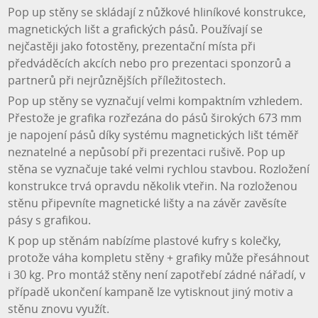
Pop up stěny se skládají z nůžkové hliníkové konstrukce,
magnetických lišt a grafických pásů. Používají se
nejčastěji jako fotostěny, prezentační místa při
předváděcích akcích nebo pro prezentaci sponzorů a
partnerů při nejrůznějších příležitostech.
Pop up stěny se vyznačují velmi kompaktním vzhledem.
Přestože je grafika rozřezána do pásů širokých 673 mm
je napojení pásů díky systému magnetických lišt téměř
neznatelné a nepůsobí při prezentaci rušivě. Pop up
stěna se vyznačuje také velmi rychlou stavbou. Rozložení
konstrukce trvá opravdu několik vteřin. Na rozloženou
stěnu připevníte magnetické lišty a na závěr zavěsíte
pásy s grafikou.
K pop up stěnám nabízíme plastové kufry s kolečky,
protože váha kompletu stěny + grafiky může přesáhnout
i 30 kg. Pro montáž stěny není zapotřebí zádné nářadí, v
případě ukončení kampaně lze vytisknout jiný motiv a
stěnu znovu využít.