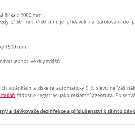
šná šířka x 2000 mm
vždy 2150 mm (150 mm je přídavek na zarolování do p
řky 1500 mm.
at jednotlivé díly zvlášť.
šich stránkách a získejte automaticky 5 % slevu na Váš n
rmuláři
žádost o registraci jako reklamní agentura. Po schv
jany a dávkovače dezinfekce a příslušenství k těmto dá