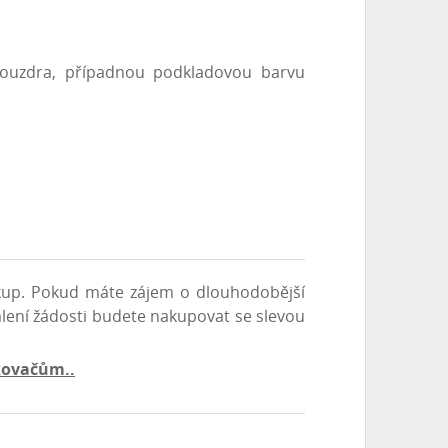
ouzdra, případnou podkladovou barvu
ákup. Pokud máte zájem o dlouhodobější
álení žádosti budete nakupovat se slevou
vkovačům..