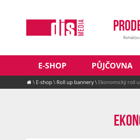
Prod
Roháčova 
E-SHOP
PŮJČOVNA
E-shop
Roll up bannery
Ekonomický roll 
Ekon