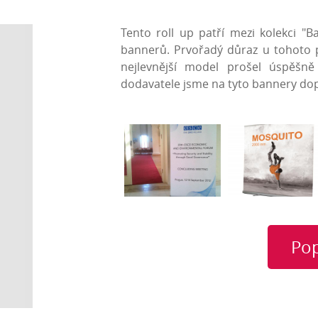
Tento roll up patří mezi kolekci "
bannerů. Prvořadý důraz u tohoto p
nejlevnější model prošel úspěšn
dodavatele jsme na tyto bannery do
Po