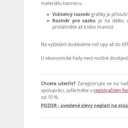
materiálu banneru.
Viditelný rozměr
grafiky je příslu
Rozměr pro sazbu
je na délku 
protáhněte až k této hranici)
Na vyžádání dodáváme roll upy až do ší
U ekonomické řady není možné doobjednáv
Chcete ušetřit?
Zaregistrujte se na na
spolupráci, zaškrtněte v
registračním fo
od 10 %.
POZOR
- uvedené slevy neplatí na sto