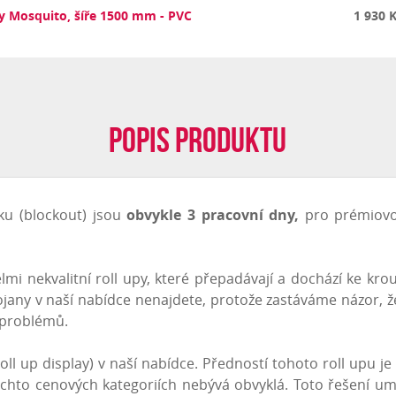
py Mosquito, šíře 1500 mm - PVC
1 930 
Popis produktu
ku (blockout) jsou
obvykle 3 pracovní dny,
pro prémiovou
lmi nekvalitní roll upy, které přepadávají a dochází ke krou
tojany v naší nabídce nenajdete, protože zastáváme názor, 
 problémů.
roll up display) v naší nabídce. Předností tohoto roll upu je
 těchto cenových kategoriích nebývá obvyklá. Toto řešení umo