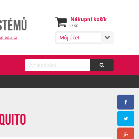
Nákupní košík
stémů
0 Kč
Můj účet
smedia.cz
quito