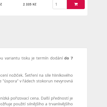
Kč
2 335 Kč
 variantu tisku je termín dodání
do 7
cení nožiček. Šetření na síle hliníkového
že "úspora" v řádech stokorun nevyrovná
 nízká pořizovací cena. Další předností je
žňuje použití silnějšího a trvanlivějšího