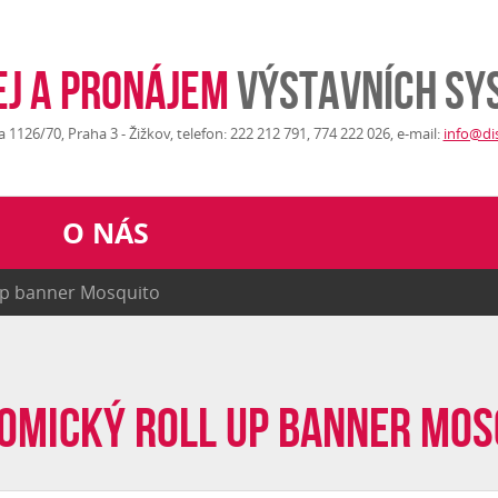
ej a pronájem
výstavních sy
1126/70, Praha 3 - Žižkov, telefon: 222 212 791, 774 222 026, e-mail:
info@di
O NÁS
up banner Mosquito
omický roll up banner Mos