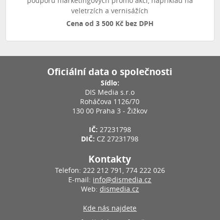
podporu marketingových promo akcí, například na
veletrzích a vernisážích
Cena od 3 500 Kč bez DPH
Oficiální data o společnosti
Sídlo:
DIS Media s.r.o
Roháčova 1126/70
130 00 Praha 3 - Žižkov
IČ:
27231798
DIČ:
CZ 27231798
Kontakty
Telefon: 222 212 791, 774 222 026
E-mail:
info@dismedia.cz
Web:
dismedia.cz
Kde nás najdete