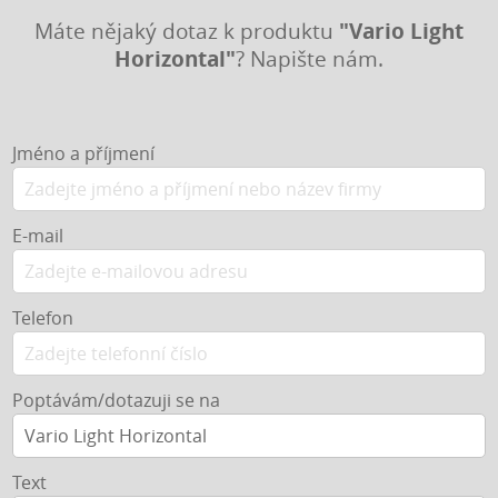
"Vario Light
Máte nějaký dotaz k produktu
Horizontal"
? Napište nám.
Jméno a příjmení
E-mail
Telefon
Poptávám/dotazuji se na
Text