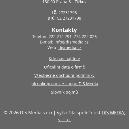
130 00 Praha 3 - Žižkov
IČ:
27231798
DIČ:
CZ 27231798
Kontakty
Telefon: 222 212 791, 774 222 026
E-mail:
info@dismedia.cz
Web:
dismedia.cz
Kde nás najdete
Oficiální data o firmě
Všeobecné obchodní podmínky
Jak nakupovat v e-shopu DIS Media
Slovník pojmů
© 2026 DIS Media s.r.o | vytvořila společnost
DIS MEDIA,
s. r. o.