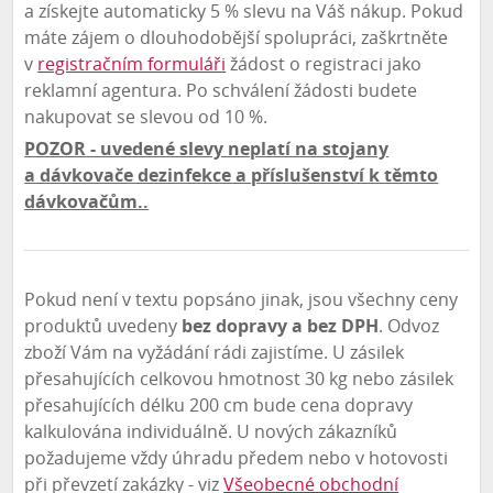
a získejte automaticky 5 % slevu na Váš nákup. Pokud
máte zájem o dlouhodobější spolupráci, zaškrtněte
v
registračním formuláři
žádost o registraci jako
reklamní agentura. Po schválení žádosti budete
nakupovat se slevou od 10 %.
POZOR
- uvedené slevy neplatí na stojany
a dávkovače dezinfekce a příslušenství k těmto
dávkovačům..
Pokud není v textu popsáno jinak, jsou všechny ceny
produktů uvedeny
bez dopravy a bez DPH
. Odvoz
zboží Vám na vyžádání rádi zajistíme. U zásilek
přesahujících celkovou hmotnost 30 kg nebo zásilek
přesahujících délku 200 cm bude cena dopravy
kalkulována individuálně. U nových zákazníků
požadujeme vždy úhradu předem nebo v hotovosti
při převzetí zakázky - viz
Všeobecné obchodní