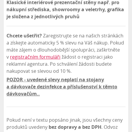
Klasické interiérové prezentační stěny např. pro
nákupní střediska, showroomy a veletrhy, grafika
je složena z jednotlivých pruhů
Chcete ušetřit?
Zaregistrujte se na našich stránkách
a získejte automaticky 5 % slevu na Váš nákup. Pokud
máte zájem o dlouhodobější spolupráci, zaškrtněte
v
registračním formuláři
žádost o registraci jako
reklamní agentura. Po schválení žádosti budete
nakupovat se slevou od 10 %.
POZOR
- uvedené slevy neplatí na stojany
a dávkovače dezinfekce a příslušenství k těmto
dávkovačům..
Pokud není v textu popsáno jinak, jsou všechny ceny
produktů uvedeny
bez dopravy a bez DPH
. Odvoz