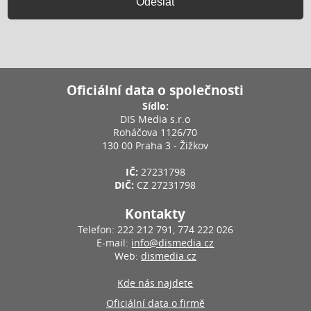
Odeslat
Oficiální data o společnosti
Sídlo:
DIS Media s.r.o
Roháčova 1126/70
130 00 Praha 3 - Žižkov
IČ:
27231798
DIČ:
CZ 27231798
Kontakty
Telefon: 222 212 791, 774 222 026
E-mail:
info@dismedia.cz
Web:
dismedia.cz
Kde nás najdete
Oficiální data o firmě