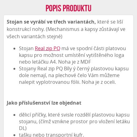
Popis produktu
Stojan se vyrábí ve třech variantách,
které se liší
konstrukcí nohy. (Mechanismus a kapsy zůstávají ve
všech variantách stejné)
Stojan
Real zip PQ
má ve spodní části platovou
kapsu pro možnost umístění vytištěného loga
nebo letáčku A4. Noha je z MDF
Stojany Real zip PQ Bíly ý černý plastovou kapsu
dole nemají, na plechové čelo Vám můžeme
nalepit vyplotrovanou fólii. Noha je z oceli.
Jako příslušenství lze objednat
dělicí příčky, které svisle rozdělí plastovou kapsu
stojanu, (čímž vznikne prostor pro vložení letáku
DL)
tašku nebo transportní kufr.