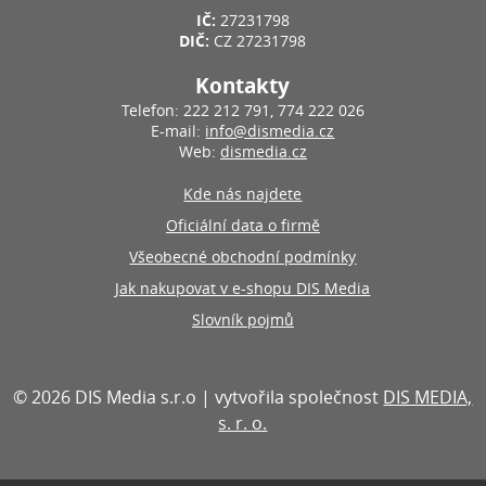
IČ:
27231798
DIČ:
CZ 27231798
Kontakty
Telefon: 222 212 791, 774 222 026
E-mail:
info@dismedia.cz
Web:
dismedia.cz
Kde nás najdete
Oficiální data o firmě
Všeobecné obchodní podmínky
Jak nakupovat v e-shopu DIS Media
Slovník pojmů
© 2026 DIS Media s.r.o | vytvořila společnost
DIS MEDIA,
s. r. o.